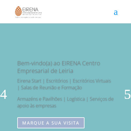
Bem-vindo(a) ao EIRENA Centro
Empresarial de Leiria
Eirena Start | Escritórios | Escritórios Virtuais
| Salas de Reunião e Formação
Armazéns e Pavilhões | Logística | Serviços de
apoio às empresas
MARQUE A SUA VISITA