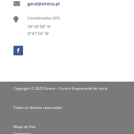

geral@eirena.pt
Coordenadas GPS:

39°45’58“ N
8°47‘24“ W
Copyright © 2025 Eirena – Centro Empresarial de Leiria
Todos os direitos reservados
Mapa do Site
Contactos